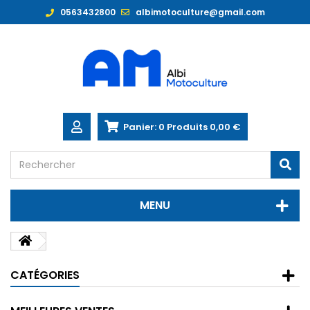
0563432800
albimotoculture@gmail.com
Panier:
0
Produits
0,00 €
MENU
CATÉGORIES